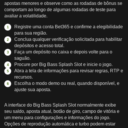
apostas menores e observe como as rodadas de bônus se
comportam ao longo de algumas rodadas de teste para
avaliar a volatilidade.
Registre uma conta Bet365 e confirme a elegibilidade
para sua região.
Conclua qualquer verificação solicitada para habilitar
depósitos e acesso total.
Faça um depósito no caixa e depois volte para o
saguão.
Procure por Big Bass Splash Slot e inicie o jogo.
Abra a tela de informações para revisar regras, RTP e
recursos.
Escolha o modo demo ou real, quando disponível, e
ajuste sua aposta.
A interface do Big Bass Splash Slot normalmente exibe
seu saldo, aposta atual, botão de giro, campo de vitória e
um menu para configurações e informações do jogo.
Opções de reprodução automática e turbo podem estar