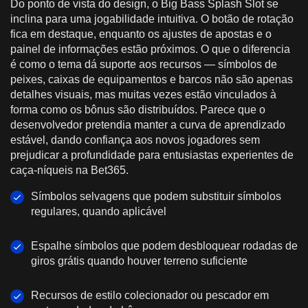
Do ponto de vista do design, o Big Bass Splash Slot se
inclina para uma jogabilidade intuitiva. O botão de rotação
fica em destaque, enquanto os ajustes de apostas e o
painel de informações estão próximos. O que o diferencia
é como o tema dá suporte aos recursos — símbolos de
peixes, caixas de equipamentos e barcos não são apenas
detalhes visuais, mas muitas vezes estão vinculados à
forma como os bônus são distribuídos. Parece que o
desenvolvedor pretendia manter a curva de aprendizado
estável, dando confiança aos novos jogadores sem
prejudicar a profundidade para entusiastas experientes de
caça-níqueis na Bet365.
Símbolos selvagens que podem substituir símbolos
regulares, quando aplicável
Espalhe símbolos que podem desbloquear rodadas de
giros grátis quando houver terreno suficiente
Recursos de estilo colecionador ou pescador em