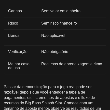
Ganhos
Sem valor em dinheiro
Risco
Sem risco financeiro
Bônus
Não aplicável
Verificação
Não obrigatório
Melhor caso
Recursos de aprendizagem e ritmo
de uso
Passar da demonstração para o jogo real pode ser
razoável depois que você entender a tabela de
pagamentos, os incrementos de apostas e o fluxo de
recursos do Big Bass Splash Slot. Comece com um
tamanho de aposta menor, observe os resultados de um