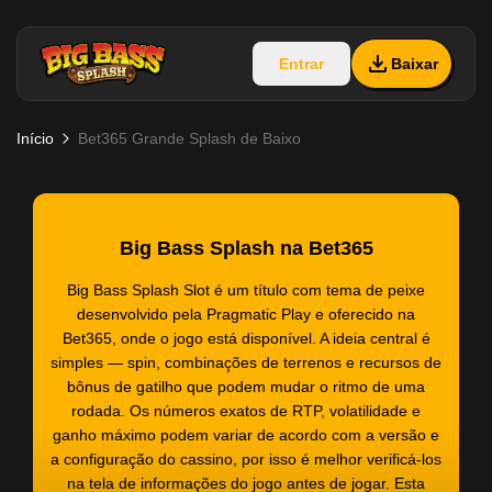
Entrar
Baixar
Início
Bet365 Grande Splash de Baixo
Big Bass Splash na Bet365
Big Bass Splash Slot é um título com tema de peixe
desenvolvido pela Pragmatic Play e oferecido na
Bet365, onde o jogo está disponível. A ideia central é
simples — spin, combinações de terrenos e recursos de
bônus de gatilho que podem mudar o ritmo de uma
rodada. Os números exatos de RTP, volatilidade e
ganho máximo podem variar de acordo com a versão e
a configuração do cassino, por isso é melhor verificá-los
na tela de informações do jogo antes de jogar. Esta