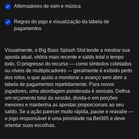
Alternadores de som e música
Regras do jogo e visualização da tabela de
pagamentos
Visualmente, o Big Bass Splash Slot tende a mostrar sua
aposta atual, vitória mais recente e saldo total o tempo
todo. O progresso do recurso — como símbolos coletados
ou níveis de multiplicadores — geralmente é exibido perto
dos rolos, o que ajuda a monitorar o avanço sem abrir a
tabela de pagamentos repetidamente. Para novos
jogadores, uma abordagem ponderada é sensata. Defina
um orçamento total da sessão, divida-o em porções
menores e mantenha as apostas proporcionais ao seu
saldo. Se a ação parecer muito rápida, pause e reavalie —
o jogo responsável é uma prioridade na Bet365 e deve
orientar suas escolhas.