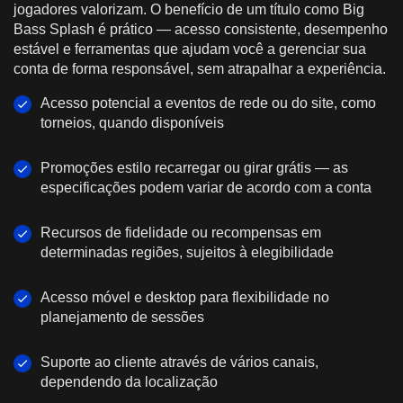
jogadores valorizam. O benefício de um título como Big
Bass Splash é prático — acesso consistente, desempenho
estável e ferramentas que ajudam você a gerenciar sua
conta de forma responsável, sem atrapalhar a experiência.
Acesso potencial a eventos de rede ou do site, como
torneios, quando disponíveis
Promoções estilo recarregar ou girar grátis — as
especificações podem variar de acordo com a conta
Recursos de fidelidade ou recompensas em
determinadas regiões, sujeitos à elegibilidade
Acesso móvel e desktop para flexibilidade no
planejamento de sessões
Suporte ao cliente através de vários canais,
dependendo da localização