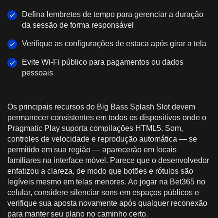
Defina lembretes de tempo para gerenciar a duração
da sessão de forma responsável
Verifique as configurações de estaca após girar a tela
Evite Wi-Fi público para pagamentos ou dados
pessoais
Os principais recursos do Big Bass Splash Slot devem
permanecer consistentes em todos os dispositivos onde o
Pragmatic Play suporta compilações HTML5. Som,
controles de velocidade e reprodução automática — se
permitido em sua região — aparecerão em locais
familiares na interface móvel. Parece que o desenvolvedor
enfatizou a clareza, de modo que botões e rótulos são
legíveis mesmo em telas menores. Ao jogar na Bet365 no
celular, considere silenciar sons em espaços públicos e
verifique sua aposta novamente após qualquer reconexão
para manter seu plano no caminho certo.