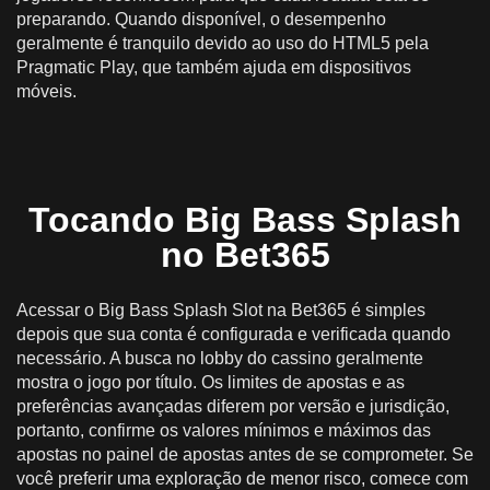
preparando. Quando disponível, o desempenho
geralmente é tranquilo devido ao uso do HTML5 pela
Pragmatic Play, que também ajuda em dispositivos
móveis.
Tocando Big Bass Splash
no Bet365
Acessar o Big Bass Splash Slot na Bet365 é simples
depois que sua conta é configurada e verificada quando
necessário. A busca no lobby do cassino geralmente
mostra o jogo por título. Os limites de apostas e as
preferências avançadas diferem por versão e jurisdição,
portanto, confirme os valores mínimos e máximos das
apostas no painel de apostas antes de se comprometer. Se
você preferir uma exploração de menor risco, comece com