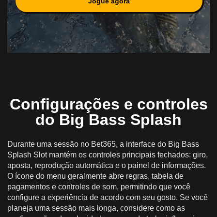
Jogue agora
Configurações e controles
do Big Bass Splash
Durante uma sessão no Bet365, a interface do Big Bass
Splash Slot mantém os controles principais fechados: giro,
aposta, reprodução automática e o painel de informações.
O ícone do menu geralmente abre regras, tabela de
pagamentos e controles de som, permitindo que você
configure a experiência de acordo com seu gosto. Se você
planeja uma sessão mais longa, considere como as