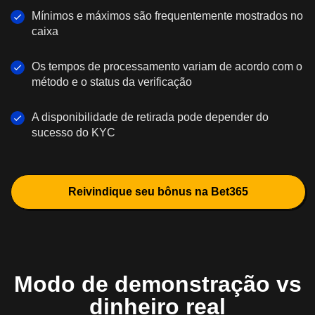
Mínimos e máximos são frequentemente mostrados no
caixa
Os tempos de processamento variam de acordo com o
método e o status da verificação
A disponibilidade de retirada pode depender do
sucesso do KYC
Reivindique seu bônus na Bet365
Modo de demonstração vs
dinheiro real