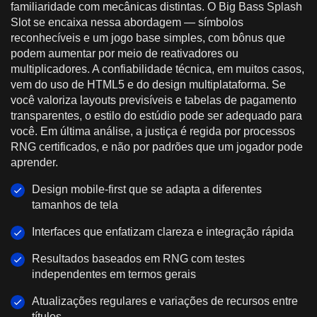
familiaridade com mecânicas distintas. O Big Bass Splash
Slot se encaixa nessa abordagem — símbolos
reconhecíveis e um jogo base simples, com bônus que
podem aumentar por meio de reativadores ou
multiplicadores. A confiabilidade técnica, em muitos casos,
vem do uso de HTML5 e do design multiplataforma. Se
você valoriza layouts previsíveis e tabelas de pagamento
transparentes, o estilo do estúdio pode ser adequado para
você. Em última análise, a justiça é regida por processos
RNG certificados, e não por padrões que um jogador pode
aprender.
Design mobile-first que se adapta a diferentes
tamanhos de tela
Interfaces que enfatizam clareza e integração rápida
Resultados baseados em RNG com testes
independentes em termos gerais
Atualizações regulares e variações de recursos entre
títulos