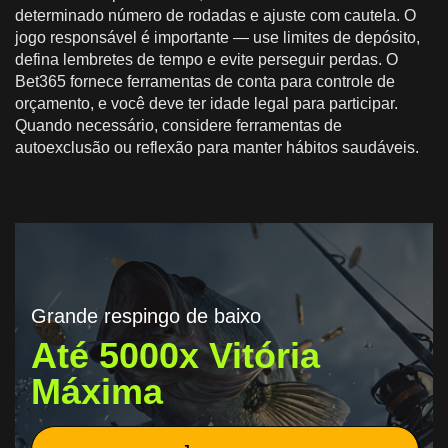
determinado número de rodadas e ajuste com cautela. O
jogo responsável é importante — use limites de depósito,
defina lembretes de tempo e evite perseguir perdas. O
Bet365 fornece ferramentas de conta para controle de
orçamento, e você deve ter idade legal para participar.
Quando necessário, considere ferramentas de
autoexclusão ou reflexão para manter hábitos saudáveis.
Grande respingo de baixo
Até 5000x Vitória
Máxima