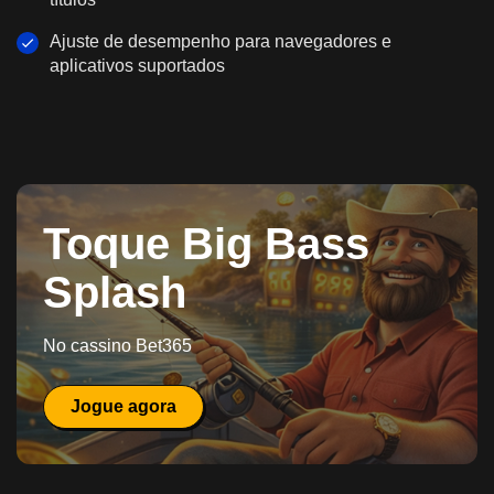
Ajuste de desempenho para navegadores e
aplicativos suportados
Toque Big Bass
Splash
No cassino Bet365
Jogue agora