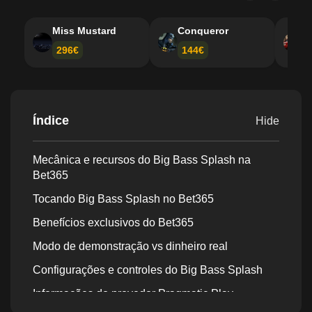
Miss Mustard
Conqueror
R
296€
144€
Índice
Hide
Mecânica e recursos do Big Bass Splash na
Bet365
Tocando Big Bass Splash no Bet365
Benefícios exclusivos do Bet365
Modo de demonstração vs dinheiro real
Configurações e controles do Big Bass Splash
Informações do provedor Pragmatic Play