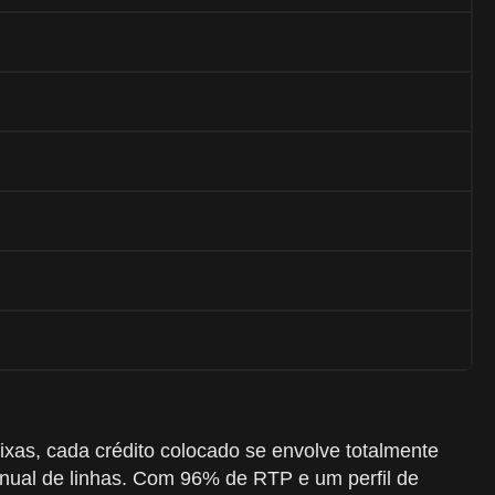
xas, cada crédito colocado se envolve totalmente
nual de linhas. Com 96% de RTP e um perfil de