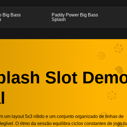
o Big Bass
Paddy Power Big Bass
h
Splash
plash Slot Dem
l
m um layout 5x3 nítido e um conjunto organizado de linhas de
egível. O ritmo da sessão equilibra ciclos constantes de jogo 