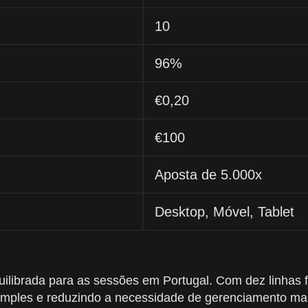
10
96%
€0,20
€100
Aposta de 5.000x
Desktop, Móvel, Tablet
ibrada para as sessões em Portugal. Com dez linhas fi
simples e reduzindo a necessidade de gerenciamento ma