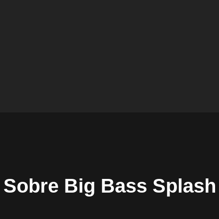
e vitória
e
 Portugal
al
Sobre Big Bass Splash