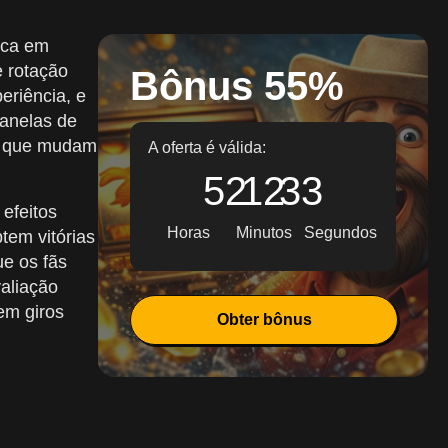
sca em
e rotação
Bônus 55%
eriência, e
janelas de
er que mudam
A oferta é válida:
52
12
31
 efeitos
Horas
Minutos
Segundos
tem vitórias
ue os fãs
valiação
em giros
Obter bônus