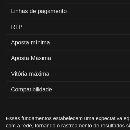
Linhas de pagamento
RTP
Aposta mínima
Aposta Máxima
Vitória máxima
Compatibilidade
Esses fundamentos estabelecem uma expectativa equil
com a rede, tornando o rastreamento de resultados 