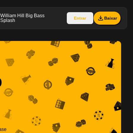
William Hill Big Bass
Entrar
Baixar
Splash
o
base