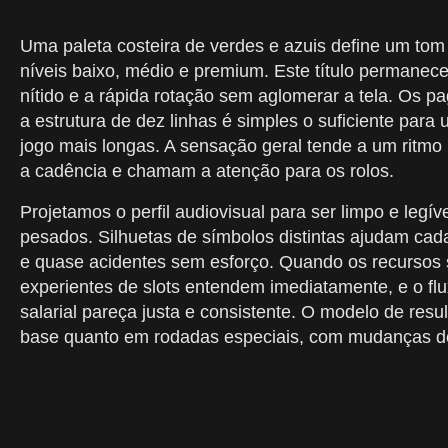
Uma paleta costeira de verdes e azuis define um t
níveis baixo, médio e premium. Este título permanece
nítido e a rápida rotação sem aglomerar a tela. Os p
a estrutura de dez linhas é simples o suficiente pa
jogo mais longas. A sensação geral tende a um ritm
a cadência e chamam a atenção para os rolos.
Projetamos o perfil audiovisual para ser limpo e legív
pesados. Silhuetas de símbolos distintas ajudam cada
e quase acidentes sem esforço. Quando os recursos s
experientes de slots entendem imediatamente, e o flu
salarial pareça justa e consistente. O modelo de res
base quanto em rodadas especiais, com mudanças de 