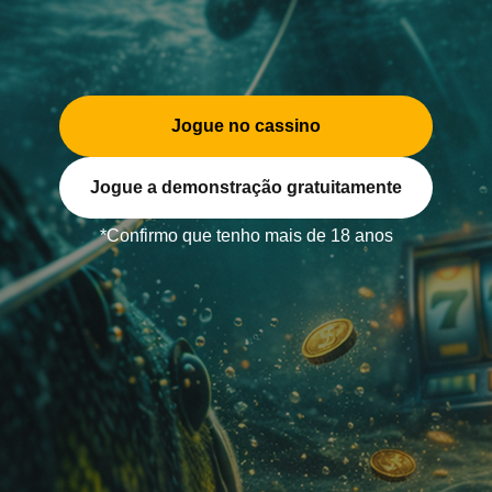
Jogue no cassino
Jogue a demonstração gratuitamente
*Confirmo que tenho mais de 18 anos