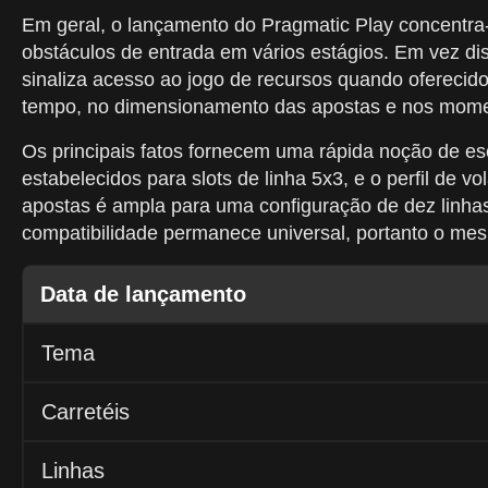
Em geral, o lançamento do Pragmatic Play concentra
obstáculos de entrada em vários estágios. Em vez dis
sinaliza acesso ao jogo de recursos quando oferecid
tempo, no dimensionamento das apostas e nos momen
Os principais fatos fornecem uma rápida noção de es
estabelecidos para slots de linha 5x3, e o perfil de 
apostas é ampla para uma configuração de dez linha
compatibilidade permanece universal, portanto o me
Data de lançamento
Tema
Carretéis
Linhas